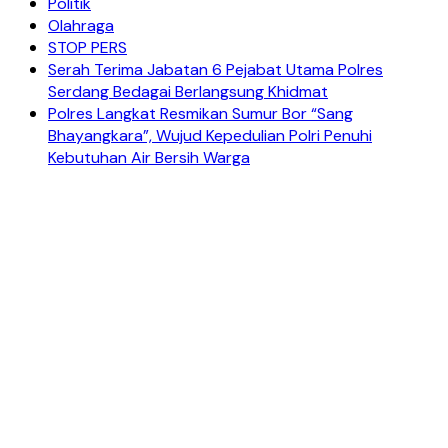
Politik
Olahraga
STOP PERS
Serah Terima Jabatan 6 Pejabat Utama Polres
Serdang Bedagai Berlangsung Khidmat
Polres Langkat Resmikan Sumur Bor “Sang
Bhayangkara”, Wujud Kepedulian Polri Penuhi
Kebutuhan Air Bersih Warga