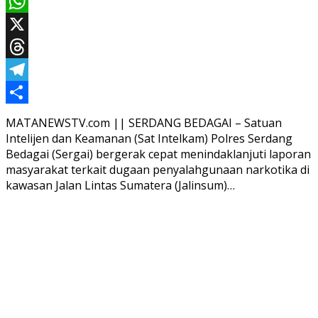
Email
WhatsApp
X
Threads
Telegram
Share
MATANEWSTV.com || SERDANG BEDAGAI – Satuan
Intelijen dan Keamanan (Sat Intelkam) Polres Serdang
Bedagai (Sergai) bergerak cepat menindaklanjuti laporan
masyarakat terkait dugaan penyalahgunaan narkotika di
kawasan Jalan Lintas Sumatera (Jalinsum)…