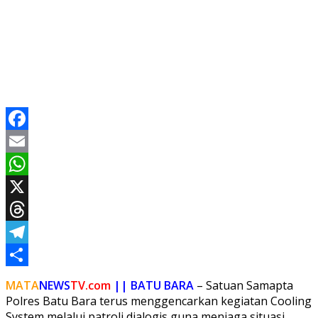
Facebook
Email
WhatsApp
X
Threads
Telegram
Share
MATA
NEWS
TV.com
|| BATU BARA
– Satuan Samapta
Polres Batu Bara terus menggencarkan kegiatan Cooling
System melalui patroli dialogis guna menjaga situasi