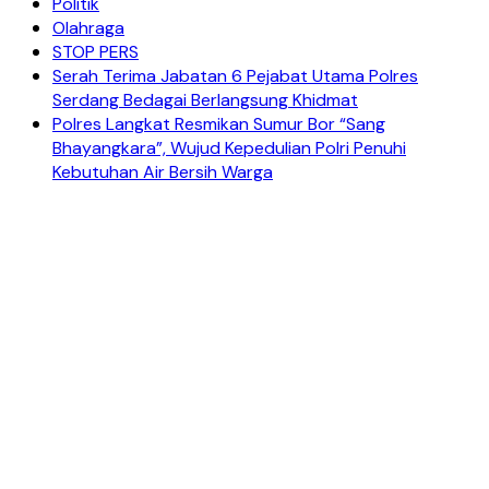
Politik
Olahraga
STOP PERS
Serah Terima Jabatan 6 Pejabat Utama Polres
Serdang Bedagai Berlangsung Khidmat
Polres Langkat Resmikan Sumur Bor “Sang
Bhayangkara”, Wujud Kepedulian Polri Penuhi
Kebutuhan Air Bersih Warga