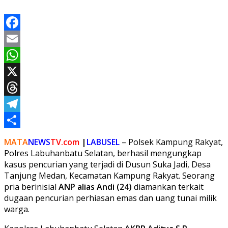
Facebook
Email
WhatsApp
X
Threads
Telegram
Share
MATA
NEWS
TV.com
|
LABUSEL
– Polsek Kampung Rakyat,
Polres Labuhanbatu Selatan, berhasil mengungkap
kasus pencurian yang terjadi di Dusun Suka Jadi, Desa
Tanjung Medan, Kecamatan Kampung Rakyat. Seorang
pria berinisial
ANP alias Andi (24)
diamankan terkait
dugaan pencurian perhiasan emas dan uang tunai milik
warga.