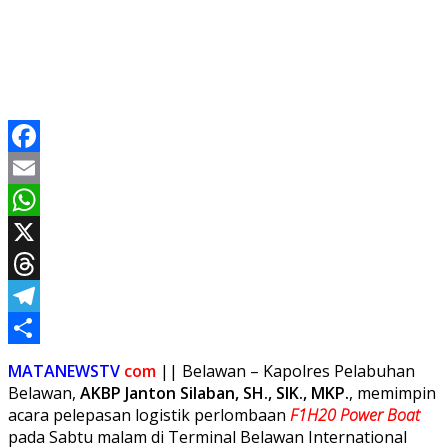
Facebook
Email
WhatsApp
X
Threads
Telegram
Share
MATANEWSTV
com
|| Belawan – Kapolres Pelabuhan
Belawan,
AKBP Janton Silaban, SH., SIK., MKP.
, memimpin
acara pelepasan logistik perlombaan
F1H20 Power Boat
pada Sabtu malam di Terminal Belawan International