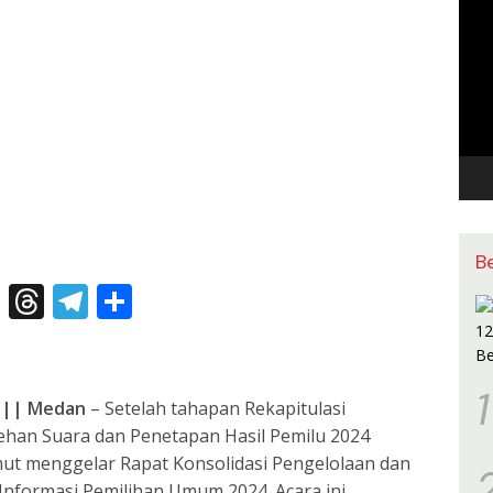
Pem
Vide
B
X
T
T
S
h
el
h
re
e
ar
1
a
gr
e
||
Medan
– Setelah tahapan Rekapitulasi
d
a
han Suara dan Penetapan Hasil Pemilu 2024
mut menggelar Rapat Konsolidasi Pengelolaan dan
s
m
Informasi Pemilihan Umum 2024. Acara ini