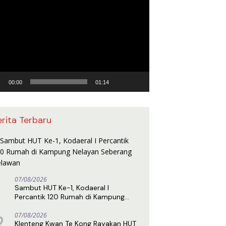
utar
o
00:00
01:14
erita Terbaru
07/08/2026
Sambut HUT Ke-1, Kodaeral I
Percantik 120 Rumah di Kampung
Nelayan Seberang Belawan
2
07/08/2026
Klenteng Kwan Te Kong Rayakan HUT