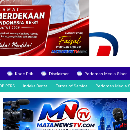
Kode Etik
Disclaimer
Pedoman Media Siber
OP PERS
Indeks Berita
Terms of Service
Pedoman Media S