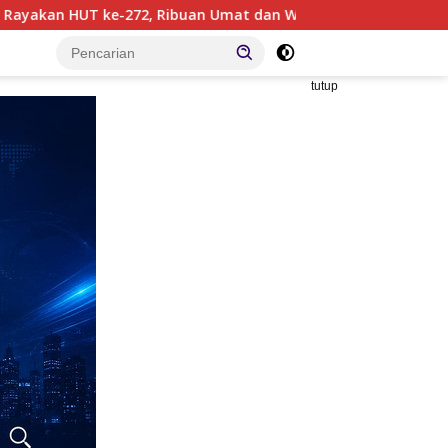
 Umat dan Warga Hadiri Puncak Perayaan
Subuh Kelili
tutup