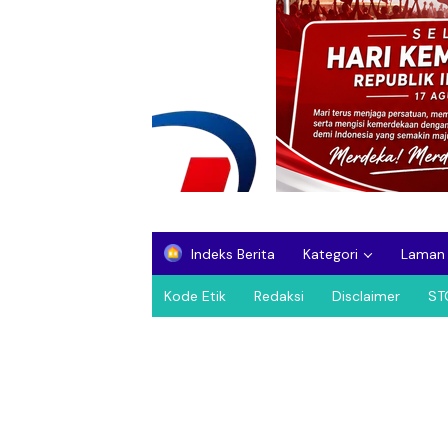
Indeks Berita
Kategori
Laman
Kode Etik
Redaksi
Disclaimer
ST