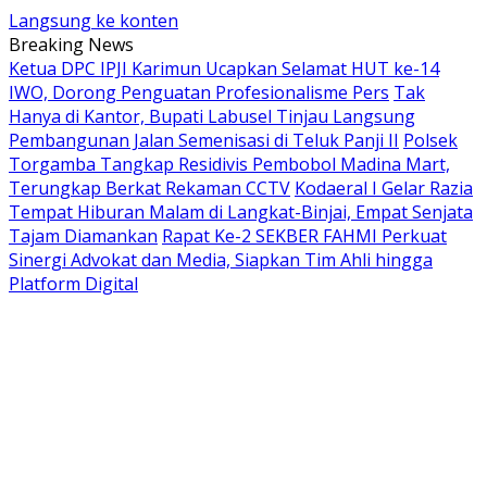
Langsung ke konten
Breaking News
Ketua DPC IPJI Karimun Ucapkan Selamat HUT ke-14
IWO, Dorong Penguatan Profesionalisme Pers
Tak
Hanya di Kantor, Bupati Labusel Tinjau Langsung
Pembangunan Jalan Semenisasi di Teluk Panji II
Polsek
Torgamba Tangkap Residivis Pembobol Madina Mart,
Terungkap Berkat Rekaman CCTV
Kodaeral I Gelar Razia
Tempat Hiburan Malam di Langkat-Binjai, Empat Senjata
Tajam Diamankan
Rapat Ke-2 SEKBER FAHMI Perkuat
Sinergi Advokat dan Media, Siapkan Tim Ahli hingga
Platform Digital