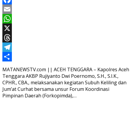
Facebook
Email
WhatsApp
X
Threads
Telegram
Share
MATANEWSTV.com || ACEH TENGGARA – Kapolres Aceh
Tenggara AKBP Rujiyanto Dwi Poernomo, S.H., S.I.K.,
CPHR., CBA., melaksanakan kegiatan Subuh Keliling dan
Jum’at Curhat bersama unsur Forum Koordinasi
Pimpinan Daerah (Forkopimda),…