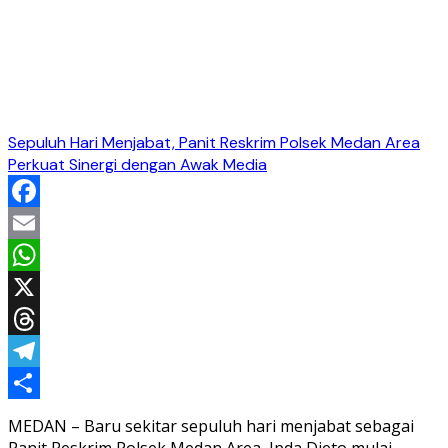
Sepuluh Hari Menjabat, Panit Reskrim Polsek Medan Area
Perkuat Sinergi dengan Awak Media
Facebook
Email
WhatsApp
X
Threads
Telegram
Share
MEDAN – Baru sekitar sepuluh hari menjabat sebagai
Panit Reskrim Polsek Medan Area, Ipda Dieto mulai