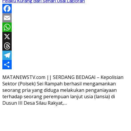
Pelaku Kurang dari Sehari Usai Laporan
Facebook
Email
WhatsApp
X
Threads
Telegram
Share
MATANEWSTV.com || SERDANG BEDAGAI – Kepolisian
Sektor (Polsek) Sei Rampah berhasil mengamankan
seorang pria yang diduga melakukan penganiayaan
terhadap seorang perempuan lanjut usia (lansia) di
Dusun III Desa Silau Rakyat,…