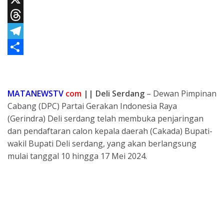
e
a
h
X
b
i
a
T
o
l
t
h
T
o
s
r
e
S
k
A
e
l
h
MATANEWSTV
com
||
Deli Serdang
– Dewan Pimpinan
p
a
e
a
Cabang (DPC) Partai Gerakan Indonesia Raya
p
d
g
r
(Gerindra) Deli serdang telah membuka penjaringan
s
r
e
dan pendaftaran calon kepala daerah (Cakada) Bupati-
a
wakil Bupati Deli serdang, yang akan berlangsung
mulai tanggal 10 hingga 17 Mei 2024.
m