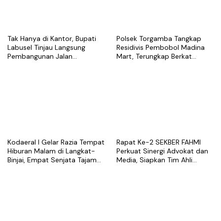
Tak Hanya di Kantor, Bupati
Polsek Torgamba Tangkap
Labusel Tinjau Langsung
Residivis Pembobol Madina
Pembangunan Jalan
Mart, Terungkap Berkat
Semenisasi di Teluk Panji II
Rekaman CCTV
Kodaeral I Gelar Razia Tempat
Rapat Ke-2 SEKBER FAHMI
Hiburan Malam di Langkat-
Perkuat Sinergi Advokat dan
Binjai, Empat Senjata Tajam
Media, Siapkan Tim Ahli
Diamankan
hingga Platform Digital