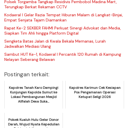
Polsek Torgamba Tangkap Residivis Pembobol Madina Mart,
Terungkap Berkat Rekaman CCTV
Kodaeral I Gelar Razia Tempat Hiburan Malam di Langkat-Binjai,
Empat Senjata Tajam Diamankan
Rapat Ke-2 SEKBER FAHMI Perkuat Sinergi Advokat dan Media,
Siapkan Tim Ahli hingga Platform Digital
Sengketa Batas Jalan di Kwala Bekala Memanas, Lurah
Jadwalkan Mediasi Ulang
Sambut HUT Ke-1, Kodaeral I Percantik 120 Rumah di Kampung
Nelayan Seberang Belawan
Postingan terkait:
Kapolres Tanah Karo Dampingi
Kapolres Karimun Cek Kesiapan
Kunjungan Kapolda Sumut ke
Pos Pengamanan Operasi
Lokasi Pembangunan Mesjid
Ketupat Seligi 2026
Allfalah Desa Suka...
Polsek Kualuh Hulu Gelar Donor
Darah, Wujud Nyata Kepedulian