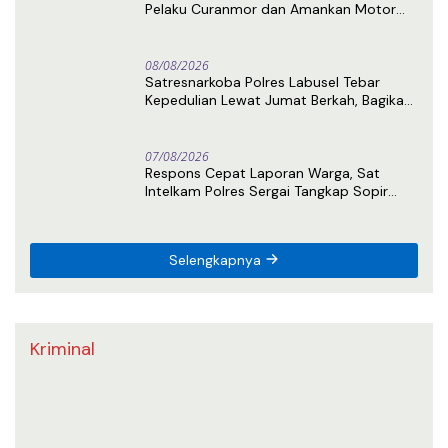
Pelaku Curanmor dan Amankan Motor
Curian di Tebing Tinggi
08/08/2026
Satresnarkoba Polres Labusel Tebar
Kepedulian Lewat Jumat Berkah, Bagikan
Nasi Kotak untuk Warga Kotapinang
07/08/2026
Respons Cepat Laporan Warga, Sat
Intelkam Polres Sergai Tangkap Sopir
Truk Tangki Diduga Penyalahguna Sabu
Selengkapnya
Kriminal