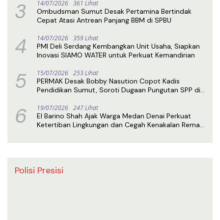
3
14/07/2026
361 Lihat
Ombudsman Sumut Desak Pertamina Bertindak
Cepat Atasi Antrean Panjang BBM di SPBU
4
14/07/2026
359 Lihat
PMI Deli Serdang Kembangkan Unit Usaha, Siapkan
Inovasi SIAMO WATER untuk Perkuat Kemandirian
5
15/07/2026
253 Lihat
PERMAK Desak Bobby Nasution Copot Kadis
Pendidikan Sumut, Soroti Dugaan Pungutan SPP di
SMA Negeri 1 Medan
6
19/07/2026
247 Lihat
El Barino Shah Ajak Warga Medan Denai Perkuat
Ketertiban Lingkungan dan Cegah Kenakalan Remaja
Lewat Sosialisasi Perda
Polisi Presisi