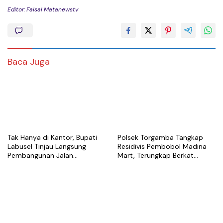
Editor: Faisal Matanewstv
Baca Juga
Tak Hanya di Kantor, Bupati
Polsek Torgamba Tangkap
Labusel Tinjau Langsung
Residivis Pembobol Madina
Pembangunan Jalan
Mart, Terungkap Berkat
Semenisasi di Teluk Panji II
Rekaman CCTV