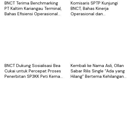
BNCT Terima Benchmarking
Komisaris SPTP Kunjungi
PT Kaltim Kariangau Terminal,
BNCT, Bahas Kinerja
Bahas Efisiensi Operasional
Operasional dan
dan Best Practice Terminal
Pengembangan Terminal
Peti Kemas
BNCT Dukung Sosialisasi Bea
Kembali ke Nama Asli, Ollan
Cukai untuk Percepat Proses
Sabar Rilis Single “Ada yang
Penerbitan SP3KK Peti Kemas
Hilang” Bertema Kehilangan
Kosong
dalam Hubungan