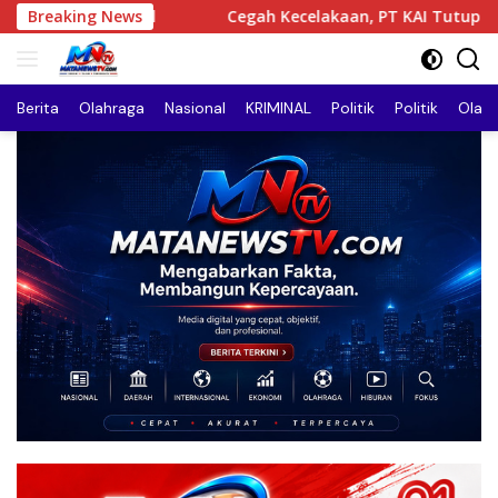
Langsung
Cegah Kecelakaan, PT KAI Tutup Permanen Perlintasan Sebida
Breaking News
ke
konten
Berita
Olahraga
Nasional
KRIMINAL
Politik
Politik
Olah