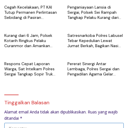
Cegah Kecelakaan, PT KAI
Penganiayaan Lansia di
Tutup Permanen Perlintasan
Sergai, Polsek Sei Rampah
Sebidang di Pasiran
Tangkap Pelaku Kurang dari
Perbaungan
Sehari Usai Laporan
Kurang dari 6 Jam, Polsek
Satresnarkoba Polres Labusel
Kotarih Ringkus Pelaku
Tebar Kepedulian Lewat
Curanmor dan Amankan
Jumat Berkah, Bagikan Nasi
Motor Curian di Tebing Tinggi
Kotak untuk Warga
Kotapinang
Respons Cepat Laporan
Pererat Sinergi Antar
Warga, Sat Intelkam Polres
Lembaga, Polres Sergai dan
Sergai Tangkap Sopir Truk
Pengadilan Agama Gelar
Tangki Diduga Penyalahguna
Latihan Menembak Bersama
Sabu
Tinggalkan Balasan
Alamat email Anda tidak akan dipublikasikan.
Ruas yang wajib
ditandai
*