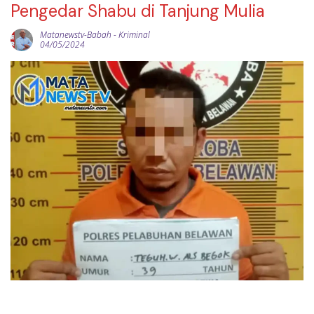
Pengedar Shabu di Tanjung Mulia
Matanewstv-Babah
-
Kriminal
04/05/2024