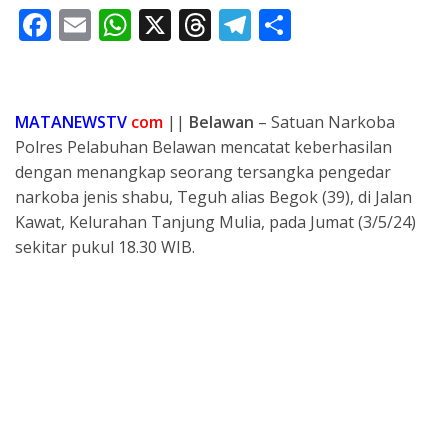
F
E
W
X
T
T
S
ac
m
h
h
el
h
e
ai
at
re
e
ar
b
l
s
a
gr
e
MATANEWSTV
com
||
Belawan
– Satuan Narkoba
o
A
d
a
Polres Pelabuhan Belawan mencatat keberhasilan
dengan menangkap seorang tersangka pengedar
o
p
s
m
narkoba jenis shabu, Teguh alias Begok (39), di Jalan
k
p
Kawat, Kelurahan Tanjung Mulia, pada Jumat (3/5/24)
sekitar pukul 18.30 WIB.