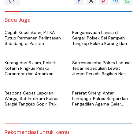
Baca Juga
Cegah Kecelakaan, PT KAI
Penganiayaan Lansia di
Tutup Permanen Perlintasan
Sergai, Polsek Sei Rampah
Sebidang di Pasiran
Tangkap Pelaku Kurang dari
Perbaungan
Sehari Usai Laporan
Kurang dari 6 Jam, Polsek
Satresnarkoba Polres Labusel
Kotarih Ringkus Pelaku
Tebar Kepedulian Lewat
Curanmor dan Amankan
Jumat Berkah, Bagikan Nasi
Motor Curian di Tebing Tinggi
Kotak untuk Warga
Kotapinang
Respons Cepat Laporan
Pererat Sinergi Antar
Warga, Sat Intelkam Polres
Lembaga, Polres Sergai dan
Sergai Tangkap Sopir Truk
Pengadilan Agama Gelar
Tangki Diduga Penyalahguna
Latihan Menembak Bersama
Sabu
Rekomendasi untuk kamu