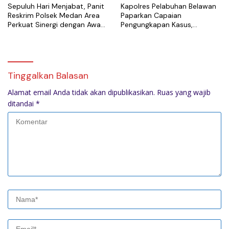
Sepuluh Hari Menjabat, Panit
Kapolres Pelabuhan Belawan
Reskrim Polsek Medan Area
Paparkan Capaian
Perkuat Sinergi dengan Awak
Pengungkapan Kasus,
Media
Tegaskan Komitmen Berantas
Narkoba dan Premanisme
Tinggalkan Balasan
Alamat email Anda tidak akan dipublikasikan.
Ruas yang wajib
ditandai
*