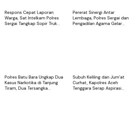
Respons Cepat Laporan
Pererat Sinergi Antar
Warga, Sat Intelkam Polres
Lembaga, Polres Sergai dan
Sergai Tangkap Sopir Truk
Pengadilan Agama Gelar
Tangki Diduga Penyalahguna
Latihan Menembak Bersama
Sabu
Polres Batu Bara Ungkap Dua
Subuh Keliling dan Jum’at
Kasus Narkotika di Tanjung
Curhat, Kapolres Aceh
Tiram, Dua Tersangka
Tenggara Serap Aspirasi
Ditangkap
Warga dan Perkuat Sinergi
Kamtibmas