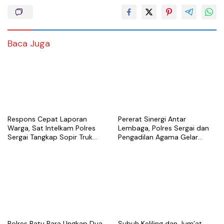
Baca Juga
Respons Cepat Laporan
Pererat Sinergi Antar
Warga, Sat Intelkam Polres
Lembaga, Polres Sergai dan
Sergai Tangkap Sopir Truk
Pengadilan Agama Gelar
Tangki Diduga Penyalahguna
Latihan Menembak Bersama
Sabu
Polres Batu Bara Ungkap Dua
Subuh Keliling dan Jum’at