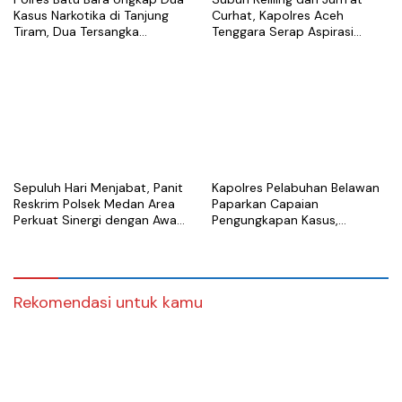
Kasus Narkotika di Tanjung
Curhat, Kapolres Aceh
Tiram, Dua Tersangka
Tenggara Serap Aspirasi
Ditangkap
Warga dan Perkuat Sinergi
Kamtibmas
Sepuluh Hari Menjabat, Panit
Kapolres Pelabuhan Belawan
Reskrim Polsek Medan Area
Paparkan Capaian
Perkuat Sinergi dengan Awak
Pengungkapan Kasus,
Media
Tegaskan Komitmen Berantas
Narkoba dan Premanisme
Rekomendasi untuk kamu