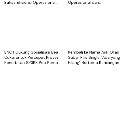
Bahas Efisiensi Operasional
Operasional dan
dan Best Practice Terminal
Pengembangan Terminal
Peti Kemas
BNCT Dukung Sosialisasi Bea
Kembali ke Nama Asli, Ollan
Cukai untuk Percepat Proses
Sabar Rilis Single “Ada yang
Penerbitan SP3KK Peti Kemas
Hilang” Bertema Kehilangan
Kosong
dalam Hubungan