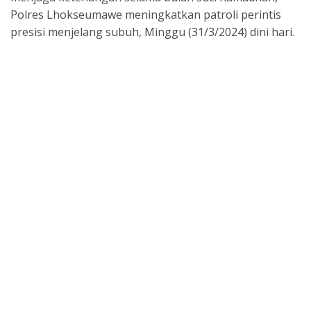
o
A
d
a
Polres Lhokseumawe meningkatkan patroli perintis
o
p
s
m
presisi menjelang subuh, Minggu (31/3/2024) dini hari.
k
p