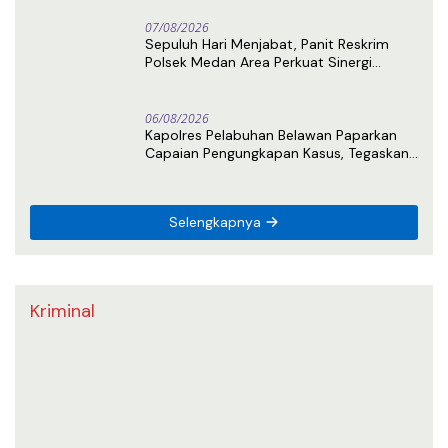
07/08/2026
Sepuluh Hari Menjabat, Panit Reskrim
Polsek Medan Area Perkuat Sinergi
dengan Awak Media
06/08/2026
Kapolres Pelabuhan Belawan Paparkan
Capaian Pengungkapan Kasus, Tegaskan
Komitmen Berantas Narkoba dan
Premanisme
Selengkapnya
Kriminal