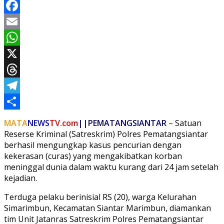
Facebook
Email
WhatsApp
X
Threads
Telegram
Share
MATA
NEWS
TV.com
||PEMATANGSIANTAR
– Satuan
Reserse Kriminal (Satreskrim) Polres Pematangsiantar
berhasil mengungkap kasus pencurian dengan
kekerasan (curas) yang mengakibatkan korban
meninggal dunia dalam waktu kurang dari 24 jam setelah
kejadian.
Terduga pelaku berinisial RS (20), warga Kelurahan
Simarimbun, Kecamatan Siantar Marimbun, diamankan
tim Unit Jatanras Satreskrim Polres Pematangsiantar