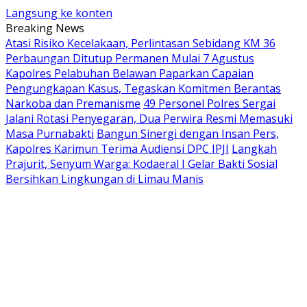
Langsung ke konten
Breaking News
Atasi Risiko Kecelakaan, Perlintasan Sebidang KM 36
Perbaungan Ditutup Permanen Mulai 7 Agustus
Kapolres Pelabuhan Belawan Paparkan Capaian
Pengungkapan Kasus, Tegaskan Komitmen Berantas
Narkoba dan Premanisme
49 Personel Polres Sergai
Jalani Rotasi Penyegaran, Dua Perwira Resmi Memasuki
Masa Purnabakti
Bangun Sinergi dengan Insan Pers,
Kapolres Karimun Terima Audiensi DPC IPJI
Langkah
Prajurit, Senyum Warga: Kodaeral I Gelar Bakti Sosial
Bersihkan Lingkungan di Limau Manis