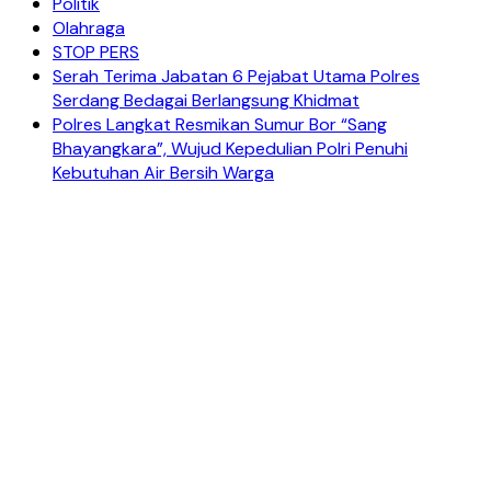
Politik
Olahraga
STOP PERS
Serah Terima Jabatan 6 Pejabat Utama Polres
Serdang Bedagai Berlangsung Khidmat
Polres Langkat Resmikan Sumur Bor “Sang
Bhayangkara”, Wujud Kepedulian Polri Penuhi
Kebutuhan Air Bersih Warga