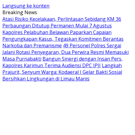
Langsung ke konten
Breaking News
Atasi Risiko Kecelakaan, Perlintasan Sebidang KM 36
Perbaungan Ditutup Permanen Mulai 7 Agustus
Kapolres Pelabuhan Belawan Paparkan Capaian
Pengungkapan Kasus, Tegaskan Komitmen Berantas
Narkoba dan Premanisme
49 Personel Polres Sergai
Jalani Rotasi Penyegaran, Dua Perwira Resmi Memasuki
Masa Purnabakti
Bangun Sinergi dengan Insan Pers,
Kapolres Karimun Terima Audiensi DPC IPJI
Langkah
Prajurit, Senyum Warga: Kodaeral I Gelar Bakti Sosial
Bersihkan Lingkungan di Limau Manis