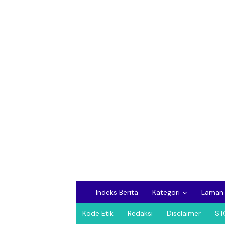
Indeks Berita
Kategori
Laman
Kode Etik
Redaksi
Disclaimer
ST