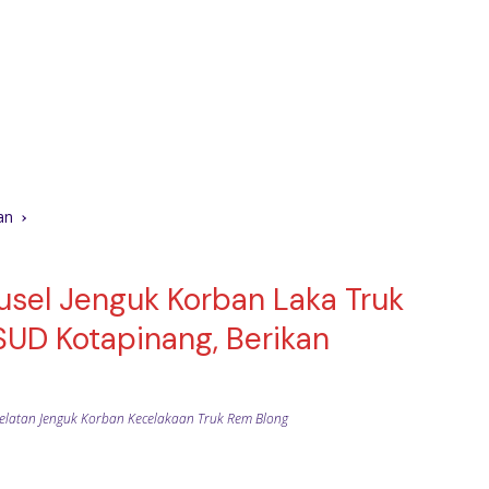
an
usel Jenguk Korban Laka Truk
SUD Kotapinang, Berikan
latan Jenguk Korban Kecelakaan Truk Rem Blong