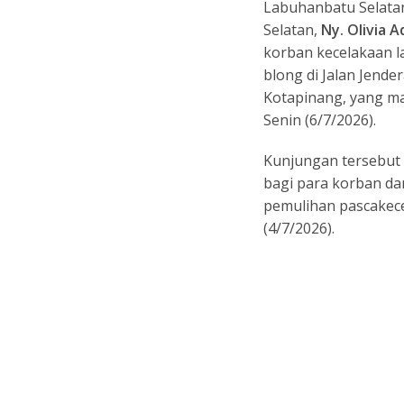
b
l
s
Labuhanbatu Selata
o
A
Selatan,
Ny. Olivia A
o
p
korban kecelakaan l
blong di Jalan Jend
k
p
Kotapinang, yang ma
Senin (6/7/2026).
Kunjungan tersebut 
bagi para korban d
pemulihan pascakece
(4/7/2026).