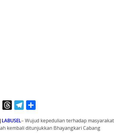
X
T
T
S
h
el
h
|
LABUSEL
– Wujud kepedulian terhadap masyarakat
re
e
ar
bah kembali ditunjukkan Bhayangkari Cabang