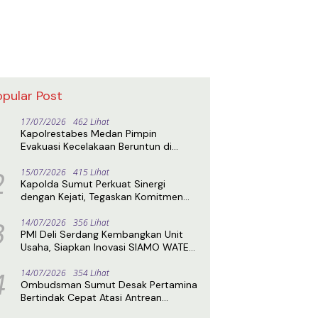
opular Post
17/07/2026
462 Lihat
Kapolrestabes Medan Pimpin
Evakuasi Kecelakaan Beruntun di
Sibolangit, Jalur Medan–Berastagi
2
Kembali Normal
15/07/2026
415 Lihat
Kapolda Sumut Perkuat Sinergi
dengan Kejati, Tegaskan Komitmen
Penegakan Hukum Profesional
3
14/07/2026
356 Lihat
PMI Deli Serdang Kembangkan Unit
Usaha, Siapkan Inovasi SIAMO WATER
untuk Perkuat Kemandirian
4
14/07/2026
354 Lihat
Ombudsman Sumut Desak Pertamina
Bertindak Cepat Atasi Antrean
Panjang BBM di SPBU