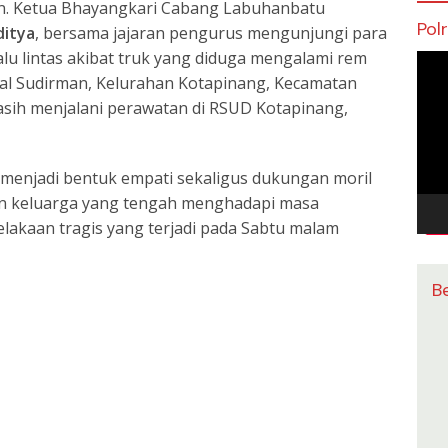
a
gr
e
n. Ketua Bhayangkari Cabang Labuhanbatu
d
a
Pol
ditya
, bersama jajaran pengurus mengunjungi para
s
m
alu lintas akibat truk yang diduga mengalami rem
Pem
eral Sudirman, Kelurahan Kotapinang, Kecamatan
Vide
sih menjalani perawatan di RSUD Kotapinang,
menjadi bentuk empati sekaligus dukungan moril
an keluarga yang tengah menghadapi masa
lakaan tragis yang terjadi pada Sabtu malam
B