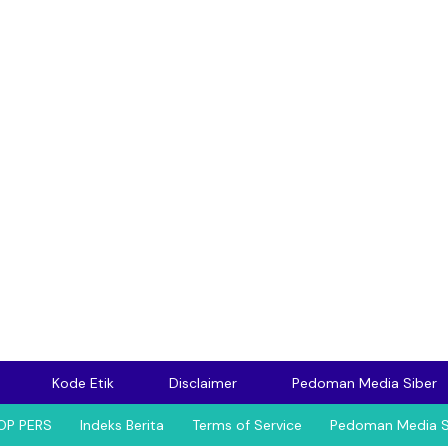
Kode Etik
Disclaimer
Pedoman Media Siber
OP PERS
Indeks Berita
Terms of Service
Pedoman Media S