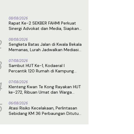
08/08/2026
Rapat Ke-2 SEKBER FAHMI Perkuat
Sinergi Advokat dan Media, Siapkan
Tim Ahli hingga Platform Digital
2
08/08/2026
Sengketa Batas Jalan di Kwala Bekala
Memanas, Lurah Jadwalkan Mediasi
Ulang
3
07/08/2026
Sambut HUT Ke-1, Kodaeral I
Percantik 120 Rumah di Kampung
Nelayan Seberang Belawan
4
07/08/2026
Klenteng Kwan Te Kong Rayakan HUT
ke-272, Ribuan Umat dan Warga
Hadiri Puncak Perayaan
5
06/08/2026
Atasi Risiko Kecelakaan, Perlintasan
Sebidang KM 36 Perbaungan Ditutup
Permanen Mulai 7 Agustus