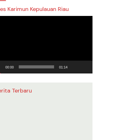
res Karimun Kepulauan Riau
utar
o
00:00
01:14
erita Terbaru