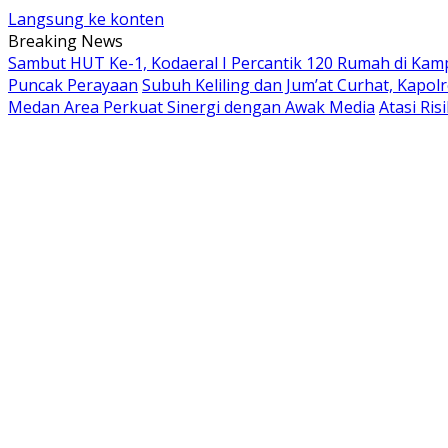
Langsung ke konten
Breaking News
Sambut HUT Ke-1, Kodaeral I Percantik 120 Rumah di Ka
Puncak Perayaan
Subuh Keliling dan Jum’at Curhat, Kapo
Medan Area Perkuat Sinergi dengan Awak Media
Atasi Ri