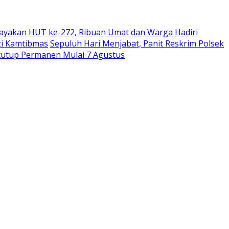
ayakan HUT ke-272, Ribuan Umat dan Warga Hadiri
gi Kamtibmas
Sepuluh Hari Menjabat, Panit Reskrim Polsek
itutup Permanen Mulai 7 Agustus