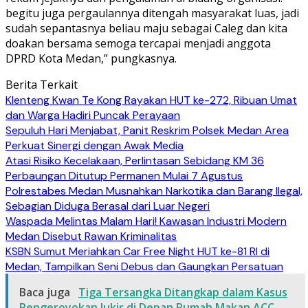
begitu juga pergaulannya ditengah masyarakat luas, jadi
sudah sepantasnya beliau maju sebagai Caleg dan kita
doakan bersama semoga tercapai menjadi anggota
DPRD Kota Medan,” pungkasnya.
Berita Terkait
Klenteng Kwan Te Kong Rayakan HUT ke-272, Ribuan Umat
dan Warga Hadiri Puncak Perayaan
Sepuluh Hari Menjabat, Panit Reskrim Polsek Medan Area
Perkuat Sinergi dengan Awak Media
Atasi Risiko Kecelakaan, Perlintasan Sebidang KM 36
Perbaungan Ditutup Permanen Mulai 7 Agustus
Polrestabes Medan Musnahkan Narkotika dan Barang Ilegal,
Sebagian Diduga Berasal dari Luar Negeri
Waspada Melintas Malam Hari! Kawasan Industri Modern
Medan Disebut Rawan Kriminalitas
KSBN Sumut Meriahkan Car Free Night HUT ke-81 RI di
Medan, Tampilkan Seni Debus dan Gaungkan Persatuan
Baca juga
Tiga Tersangka Ditangkap dalam Kasus
Pengeroyokan Jukir di Depan Rumah Makan ACC