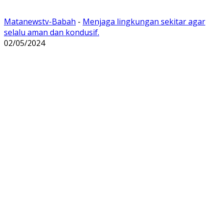
Matanewstv-Babah
-
Menjaga lingkungan sekitar agar
selalu aman dan kondusif.
02/05/2024