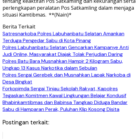
tentang keaktifan Pos Satkamling dan kekurangan serta
perlengkapan peralatan Pos Satkamling dalam menjaga
situasi Kamtibmas. **(Nain)*
Berita Terkait
Satresnarkoba Polres Labuhanbatu Selatan Amankan
Terduga Pengedar Sabu di Kota Pinang
Polres Labuhanbatu Selatan Gencarkan Kampanye Anti
Judi Online, Masyarakat Diajak Tolak Perjudian Daring
Polres Batu Bara Musnahkan Hampir 2 Kilogram Sabu,
Ungkap 13 Kasus Narkotika dalam Sebulan
Polres Sergai Gerebek dan Musnahkan Lapak Narkoba di
Desa Bingkat
Forkopimda Sergai Tinjau Sekolah Rakyat, Kapolres
Tegaskan Komitmen Kawal Lingkungan Belajar Kondusif
Bhabinkamtibmas dan Babinsa Tangkap Diduga Bandar
Sabu di Hamparan Perak, Puluhan Klip Kosong Disita
Postingan terkait: