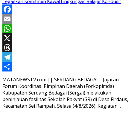
Tegaskan Komitmen Kawal Lingkungan Belajar Kondusif
Facebook
Email
WhatsApp
X
Threads
Telegram
Share
MATANEWSTV.com || SERDANG BEDAGAI – Jajaran
Forum Koordinasi Pimpinan Daerah (Forkopimda)
Kabupaten Serdang Bedagai (Sergai) melakukan
peninjauan fasilitas Sekolah Rakyat (SR) di Desa Firdaus,
Kecamatan Sei Rampah, Selasa (4/8/2026). Kegiatan…