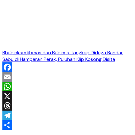
Bhabinkamtibmas dan Babinsa Tangkap Diduga Bandar
Sabu di Hamparan Perak, Puluhan Klip Kosong Disita
Facebook
Email
WhatsApp
X
Threads
Telegram
Share