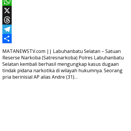
Email
WhatsApp
X
Threads
Telegram
Share
MATANEWSTV.com || Labuhanbatu Selatan – Satuan
Reserse Narkoba (Satresnarkoba) Polres Labuhanbatu
Selatan kembali berhasil mengungkap kasus dugaan
tindak pidana narkotika di wilayah hukumnya. Seorang
pria berinisial AP alias Andre (31)…