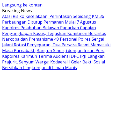
Langsung ke konten
Breaking News
Atasi Risiko Kecelakaan, Perlintasan Sebidang KM 36
Perbaungan Ditutup Permanen Mulai 7 Agustus
Kapolres Pelabuhan Belawan Paparkan Capaian
Pengungkapan Kasus, Tegaskan Komitmen Berantas
Narkoba dan Premanisme
49 Personel Polres Sergai
Jalani Rotasi Penyegaran, Dua Perwira Resmi Memasuki
Masa Purnabakti
Bangun Sinergi dengan Insan Pers,
Kapolres Karimun Terima Audiensi DPC IPJI
Langkah
Prajurit, Senyum Warga: Kodaeral I Gelar Bakti Sosial
Bersihkan Lingkungan di Limau Manis