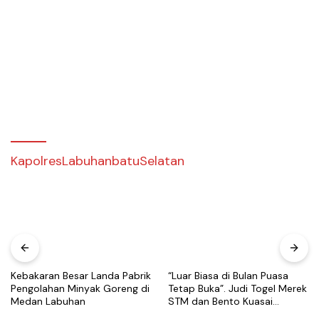
KapolresLabuhanbatuSelatan
Kebakaran Besar Landa Pabrik
“Luar Biasa di Bulan Puasa
Pengolahan Minyak Goreng di
Tetap Buka”. Judi Togel Merek
Medan Labuhan
STM dan Bento Kuasai
Wilayah Medan Utara Khusus