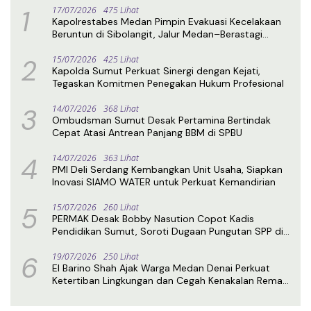
1
17/07/2026
475 Lihat
Kapolrestabes Medan Pimpin Evakuasi Kecelakaan
Beruntun di Sibolangit, Jalur Medan–Berastagi
Kembali Normal
2
15/07/2026
425 Lihat
Kapolda Sumut Perkuat Sinergi dengan Kejati,
Tegaskan Komitmen Penegakan Hukum Profesional
3
14/07/2026
368 Lihat
Ombudsman Sumut Desak Pertamina Bertindak
Cepat Atasi Antrean Panjang BBM di SPBU
4
14/07/2026
363 Lihat
PMI Deli Serdang Kembangkan Unit Usaha, Siapkan
Inovasi SIAMO WATER untuk Perkuat Kemandirian
5
15/07/2026
260 Lihat
PERMAK Desak Bobby Nasution Copot Kadis
Pendidikan Sumut, Soroti Dugaan Pungutan SPP di
SMA Negeri 1 Medan
6
19/07/2026
250 Lihat
El Barino Shah Ajak Warga Medan Denai Perkuat
Ketertiban Lingkungan dan Cegah Kenakalan Remaja
Lewat Sosialisasi Perda