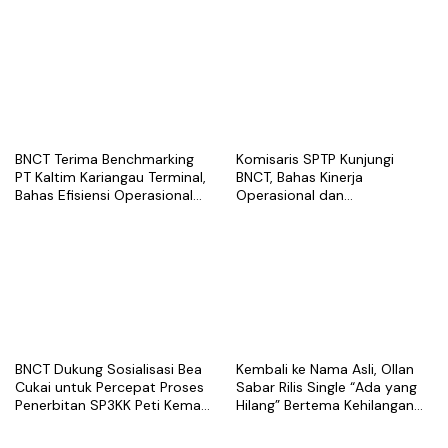
Belawan
Pengembangan Kapasitas
Layanan
BNCT Terima Benchmarking
Komisaris SPTP Kunjungi
PT Kaltim Kariangau Terminal,
BNCT, Bahas Kinerja
Bahas Efisiensi Operasional
Operasional dan
dan Best Practice Terminal
Pengembangan Terminal
Peti Kemas
BNCT Dukung Sosialisasi Bea
Kembali ke Nama Asli, Ollan
Cukai untuk Percepat Proses
Sabar Rilis Single “Ada yang
Penerbitan SP3KK Peti Kemas
Hilang” Bertema Kehilangan
Kosong
dalam Hubungan