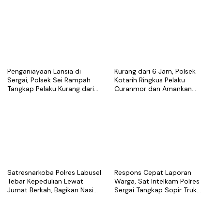
Penganiayaan Lansia di
Kurang dari 6 Jam, Polsek
Sergai, Polsek Sei Rampah
Kotarih Ringkus Pelaku
Tangkap Pelaku Kurang dari
Curanmor dan Amankan
Sehari Usai Laporan
Motor Curian di Tebing Tinggi
Satresnarkoba Polres Labusel
Respons Cepat Laporan
Tebar Kepedulian Lewat
Warga, Sat Intelkam Polres
Jumat Berkah, Bagikan Nasi
Sergai Tangkap Sopir Truk
Kotak untuk Warga
Tangki Diduga Penyalahguna
Kotapinang
Sabu