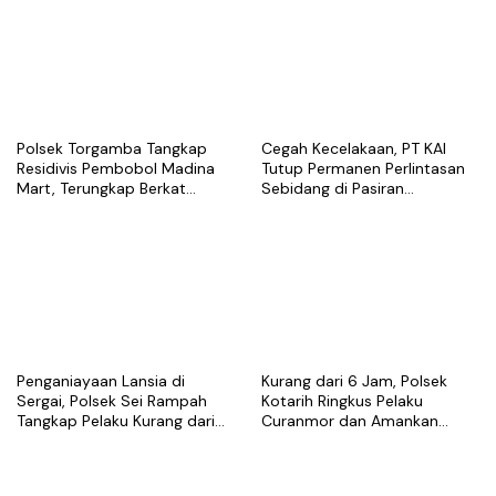
Polsek Torgamba Tangkap
Cegah Kecelakaan, PT KAI
Residivis Pembobol Madina
Tutup Permanen Perlintasan
Mart, Terungkap Berkat
Sebidang di Pasiran
Rekaman CCTV
Perbaungan
Penganiayaan Lansia di
Kurang dari 6 Jam, Polsek
Sergai, Polsek Sei Rampah
Kotarih Ringkus Pelaku
Tangkap Pelaku Kurang dari
Curanmor dan Amankan
Sehari Usai Laporan
Motor Curian di Tebing Tinggi