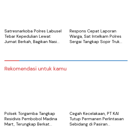
Satresnarkoba Polres Labusel
Respons Cepat Laporan
Tebar Kepedulian Lewat
Warga, Sat Intelkam Polres
Jumat Berkah, Bagikan Nasi
Sergai Tangkap Sopir Truk
Kotak untuk Warga
Tangki Diduga Penyalahguna
Kotapinang
Sabu
Rekomendasi untuk kamu
Polsek Torgamba Tangkap
Cegah Kecelakaan, PT KAI
Residivis Pembobol Madina
Tutup Permanen Perlintasan
Mart, Terungkap Berkat
Sebidang di Pasiran
Rekaman CCTV
Perbaungan