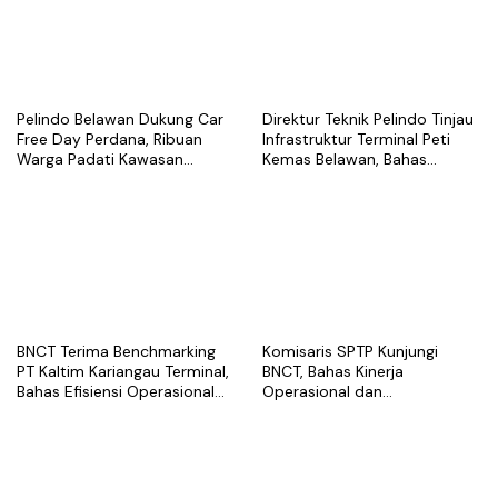
Pelindo Belawan Dukung Car
Direktur Teknik Pelindo Tinjau
Free Day Perdana, Ribuan
Infrastruktur Terminal Peti
Warga Padati Kawasan
Kemas Belawan, Bahas
Belawan
Pengembangan Kapasitas
Layanan
BNCT Terima Benchmarking
Komisaris SPTP Kunjungi
PT Kaltim Kariangau Terminal,
BNCT, Bahas Kinerja
Bahas Efisiensi Operasional
Operasional dan
dan Best Practice Terminal
Pengembangan Terminal
Peti Kemas