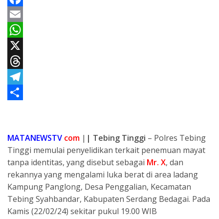
F
a
E
c
m
W
e
a
h
X
b
i
a
T
o
l
t
h
T
o
s
r
e
S
k
A
e
l
h
MATANEWSTV
com
|
| Tebing Tinggi
– Polres Tebing
p
a
e
a
Tinggi memulai penyelidikan terkait penemuan mayat
p
d
g
r
tanpa identitas, yang disebut sebagai
Mr. X
, dan
s
r
e
rekannya yang mengalami luka berat di area ladang
a
Kampung Panglong, Desa Penggalian, Kecamatan
Tebing Syahbandar, Kabupaten Serdang Bedagai. Pada
m
Kamis (22/02/24) sekitar pukul 19.00 WIB