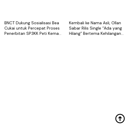
BNCT Dukung Sosialisasi Bea
Kembali ke Nama Asli, Ollan
Cukai untuk Percepat Proses
Sabar Rilis Single “Ada yang
Penerbitan SP3KK Peti Kemas
Hilang” Bertema Kehilangan
Kosong
dalam Hubungan