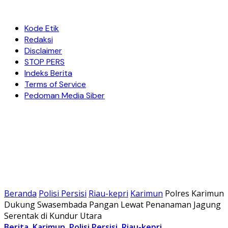
Kode Etik
Redaksi
Disclaimer
STOP PERS
Indeks Berita
Terms of Service
Pedoman Media Siber
Beranda
Polisi Persisi
Riau-kepri
Karimun
Polres Karimun
Dukung Swasembada Pangan Lewat Penanaman Jagung
Serentak di Kundur Utara
Berita
,
Karimun
,
Polisi Persisi
,
Riau-kepri