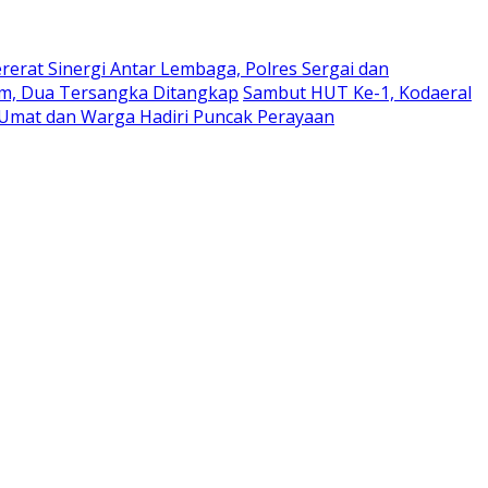
rerat Sinergi Antar Lembaga, Polres Sergai dan
am, Dua Tersangka Ditangkap
Sambut HUT Ke-1, Kodaeral
Umat dan Warga Hadiri Puncak Perayaan