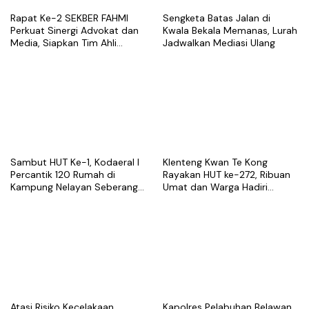
Rapat Ke-2 SEKBER FAHMI
Sengketa Batas Jalan di
Perkuat Sinergi Advokat dan
Kwala Bekala Memanas, Lurah
Media, Siapkan Tim Ahli
Jadwalkan Mediasi Ulang
hingga Platform Digital
Sambut HUT Ke-1, Kodaeral I
Klenteng Kwan Te Kong
Percantik 120 Rumah di
Rayakan HUT ke-272, Ribuan
Kampung Nelayan Seberang
Umat dan Warga Hadiri
Belawan
Puncak Perayaan
Atasi Risiko Kecelakaan,
Kapolres Pelabuhan Belawan