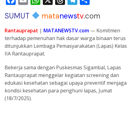
ac
m
h
h
el
h
SUMUT
mata
news
tv
.com
e
ai
at
re
e
ar
b
l
s
a
gr
e
Rantauprapat
|
MATANEWSTV.com
— Komitmen
o
A
d
a
terhadap pemenuhan hak dasar warga binaan terus
ditunjukkan Lembaga Pemasyarakatan (Lapas) Kelas
o
p
s
m
IIA Rantauprapat.
k
p
Bekerja sama dengan Puskesmas Sigambal, Lapas
Rantauprapat menggelar kegiatan screening dan
edukasi kesehatan sebagai upaya preventif menjaga
kondisi kesehatan para penghuni lapas, Jumat
(18/7/2025).