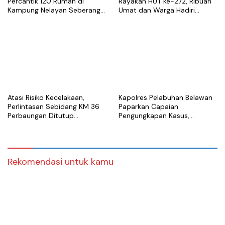
Percantik 120 Rumah di
Rayakan HUT ke-272, Ribuan
Kampung Nelayan Seberang
Umat dan Warga Hadiri
Belawan
Puncak Perayaan
Atasi Risiko Kecelakaan,
Kapolres Pelabuhan Belawan
Perlintasan Sebidang KM 36
Paparkan Capaian
Perbaungan Ditutup
Pengungkapan Kasus,
Permanen Mulai 7 Agustus
Tegaskan Komitmen Berantas
Narkoba dan Premanisme
Rekomendasi untuk kamu