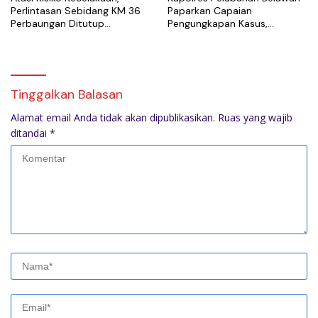
Perlintasan Sebidang KM 36
Paparkan Capaian
Perbaungan Ditutup
Pengungkapan Kasus,
Permanen Mulai 7 Agustus
Tegaskan Komitmen Berantas
Narkoba dan Premanisme
Tinggalkan Balasan
Alamat email Anda tidak akan dipublikasikan.
Ruas yang wajib
ditandai
*