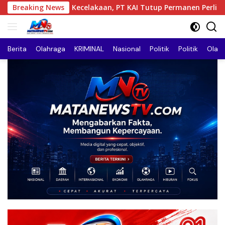
Langsung
kaan, PT KAI Tutup Permanen Perlintasan Sebidang di Pasiran
Breaking News
ke
konten
Berita
Olahraga
KRIMINAL
Nasional
Politik
Politik
Olah