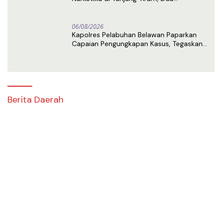
Tersangka Ditangkap
06/08/2026
Kapolres Pelabuhan Belawan Paparkan
Capaian Pengungkapan Kasus, Tegaskan
Komitmen Berantas Narkoba dan
Premanisme
Berita Daerah