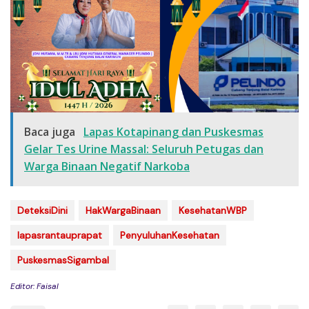
Baca juga
Lapas Kotapinang dan Puskesmas
Gelar Tes Urine Massal: Seluruh Petugas dan
Warga Binaan Negatif Narkoba
DeteksiDini
HakWargaBinaan
KesehatanWBP
lapasrantauprapat
PenyuluhanKesehatan
PuskesmasSigambal
Editor: Faisal