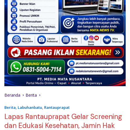
Beranda
Berita
Berita
,
Labuhanbatu
,
Rantauprapat
Lapas Rantauprapat Gelar Screening
dan Edukasi Kesehatan, Jamin Hak