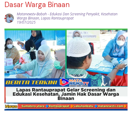
Dasar Warga Binaan
Matanewstv-Babah
-
Edukasi Dan Screening Penyakit
,
Kesehatan
Warga Binaan
,
Lapas Rantauprapat
19/07/2025