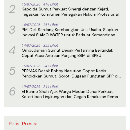
2
15/07/2026
418 Lihat
Kapolda Sumut Perkuat Sinergi dengan Kejati,
Tegaskan Komitmen Penegakan Hukum Profesional
3
14/07/2026
357 Lihat
PMI Deli Serdang Kembangkan Unit Usaha, Siapkan
Inovasi SIAMO WATER untuk Perkuat Kemandirian
4
14/07/2026
355 Lihat
Ombudsman Sumut Desak Pertamina Bertindak
Cepat Atasi Antrean Panjang BBM di SPBU
5
15/07/2026
247 Lihat
PERMAK Desak Bobby Nasution Copot Kadis
Pendidikan Sumut, Soroti Dugaan Pungutan SPP di
SMA Negeri 1 Medan
6
19/07/2026
244 Lihat
El Barino Shah Ajak Warga Medan Denai Perkuat
Ketertiban Lingkungan dan Cegah Kenakalan Remaja
Lewat Sosialisasi Perda
Polisi Presisi