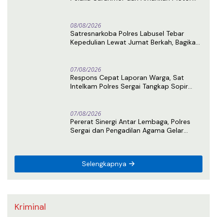
Curian di Tebing Tinggi
08/08/2026
Satresnarkoba Polres Labusel Tebar
Kepedulian Lewat Jumat Berkah, Bagikan
Nasi Kotak untuk Warga Kotapinang
07/08/2026
Respons Cepat Laporan Warga, Sat
Intelkam Polres Sergai Tangkap Sopir
Truk Tangki Diduga Penyalahguna Sabu
07/08/2026
Pererat Sinergi Antar Lembaga, Polres
Sergai dan Pengadilan Agama Gelar
Latihan Menembak Bersama
Selengkapnya
Kriminal