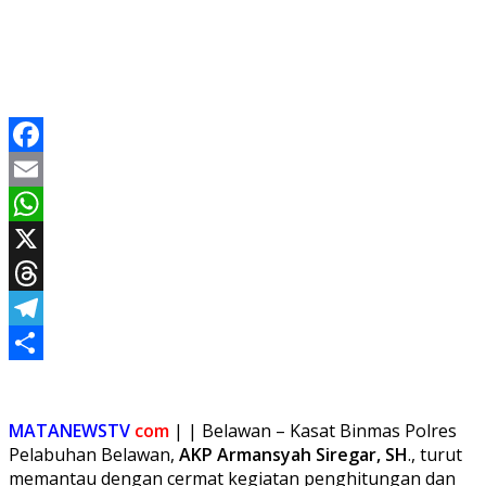
Facebook
Email
WhatsApp
X
Threads
Telegram
Share
MATANEWSTV
com
| | Belawan – Kasat Binmas Polres
Pelabuhan Belawan,
AKP Armansyah Siregar, SH
., turut
memantau dengan cermat kegiatan penghitungan dan