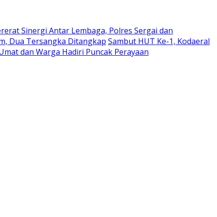
rerat Sinergi Antar Lembaga, Polres Sergai dan
am, Dua Tersangka Ditangkap
Sambut HUT Ke-1, Kodaeral
Umat dan Warga Hadiri Puncak Perayaan