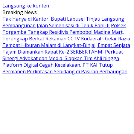
Langsung ke konten
Breaking News
Tak Hanya di Kantor, Bupati Labusel Tinjau Langsung
Pembangunan Jalan Semenisasi di Teluk Panji II
Polsek
Torgamba Tangkap Residivis Pembobol Madina Mart,
Terungkap Berkat Rekaman CCTV
Kodaeral I Gelar Razia
Tempat Hiburan Malam di Langkat-Binjai, Empat Senjata
Tajam Diamankan
Rapat Ke-2 SEKBER FAHMI Perkuat
Sinergi Advokat dan Media, Siapkan Tim Ahli hingga
Platform Digital
Cegah Kecelakaan, PT KAI Tutup
Permanen Perlintasan Sebidang di Pasiran Perbaungan