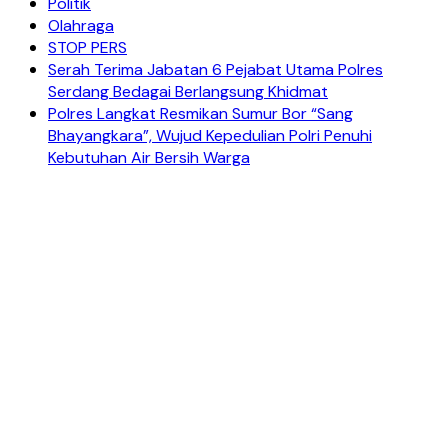
Politik
Olahraga
STOP PERS
Serah Terima Jabatan 6 Pejabat Utama Polres
Serdang Bedagai Berlangsung Khidmat
Polres Langkat Resmikan Sumur Bor “Sang
Bhayangkara”, Wujud Kepedulian Polri Penuhi
Kebutuhan Air Bersih Warga