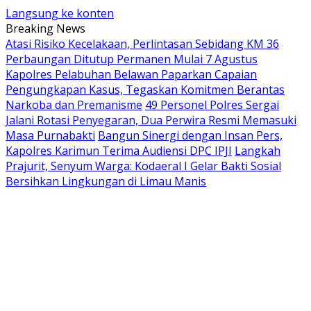
Langsung ke konten
Breaking News
Atasi Risiko Kecelakaan, Perlintasan Sebidang KM 36
Perbaungan Ditutup Permanen Mulai 7 Agustus
Kapolres Pelabuhan Belawan Paparkan Capaian
Pengungkapan Kasus, Tegaskan Komitmen Berantas
Narkoba dan Premanisme
49 Personel Polres Sergai
Jalani Rotasi Penyegaran, Dua Perwira Resmi Memasuki
Masa Purnabakti
Bangun Sinergi dengan Insan Pers,
Kapolres Karimun Terima Audiensi DPC IPJI
Langkah
Prajurit, Senyum Warga: Kodaeral I Gelar Bakti Sosial
Bersihkan Lingkungan di Limau Manis