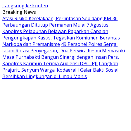
Langsung ke konten
Breaking News
Atasi Risiko Kecelakaan, Perlintasan Sebidang KM 36
Perbaungan Ditutup Permanen Mulai 7 Agustus
Kapolres Pelabuhan Belawan Paparkan Capaian
Pengungkapan Kasus, Tegaskan Komitmen Berantas
Narkoba dan Premanisme
49 Personel Polres Sergai
Jalani Rotasi Penyegaran, Dua Perwira Resmi Memasuki
Masa Purnabakti
Bangun Sinergi dengan Insan Pers,
Kapolres Karimun Terima Audiensi DPC IPJI
Langkah
Prajurit, Senyum Warga: Kodaeral I Gelar Bakti Sosial
Bersihkan Lingkungan di Limau Manis