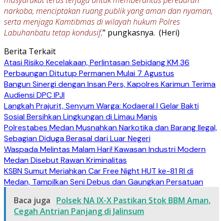
narkoba, menciptakan ruang publik yang aman dan nyaman,
serta menjaga Kamtibmas di wilayah hukum Polres
Labuhanbatu tetap kondusif,
” pungkasnya. (Heri)
Berita Terkait
Atasi Risiko Kecelakaan, Perlintasan Sebidang KM 36
Perbaungan Ditutup Permanen Mulai 7 Agustus
Bangun Sinergi dengan Insan Pers, Kapolres Karimun Terima
Audiensi DPC IPJI
Langkah Prajurit, Senyum Warga: Kodaeral I Gelar Bakti
Sosial Bersihkan Lingkungan di Limau Manis
Polrestabes Medan Musnahkan Narkotika dan Barang Ilegal,
Sebagian Diduga Berasal dari Luar Negeri
Waspada Melintas Malam Hari! Kawasan Industri Modern
Medan Disebut Rawan Kriminalitas
KSBN Sumut Meriahkan Car Free Night HUT ke-81 RI di
Medan, Tampilkan Seni Debus dan Gaungkan Persatuan
Baca juga
Polsek NA IX-X Pastikan Stok BBM Aman,
Cegah Antrian Panjang di Jalinsum