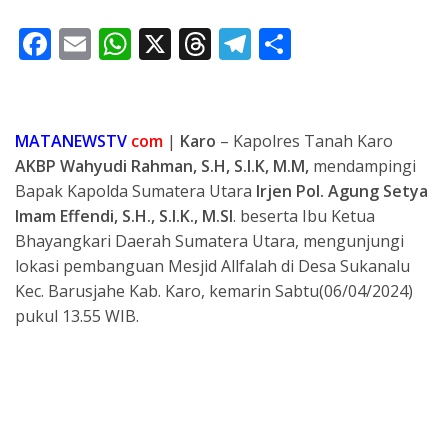
F
E
W
X
T
T
S
ac
m
h
h
el
h
e
ai
at
re
e
ar
b
l
s
a
gr
e
MATANEWSTV
com
|
Karo
– Kapolres Tanah Karo
o
A
d
a
AKBP Wahyudi Rahman, S.H, S.I.K, M.M,
mendampingi
Bapak Kapolda Sumatera Utara
Irjen Pol. Agung Setya
o
p
s
m
Imam Effendi, S.H., S.I.K., M.SI
. beserta Ibu Ketua
k
p
Bhayangkari Daerah Sumatera Utara, mengunjungi
lokasi pembanguan Mesjid Allfalah di Desa Sukanalu
Kec. Barusjahe Kab. Karo, kemarin Sabtu(06/04/2024)
pukul 13.55 WIB.