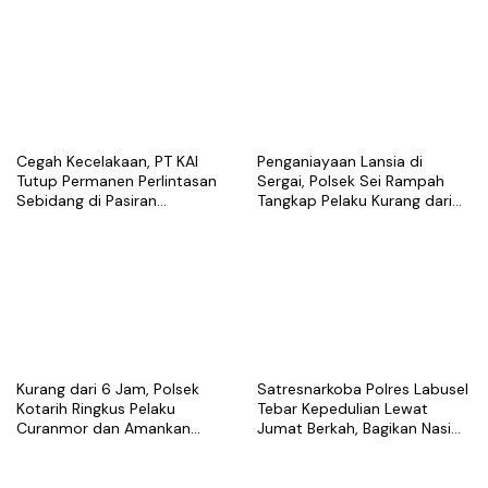
Cegah Kecelakaan, PT KAI
Penganiayaan Lansia di
Tutup Permanen Perlintasan
Sergai, Polsek Sei Rampah
Sebidang di Pasiran
Tangkap Pelaku Kurang dari
Perbaungan
Sehari Usai Laporan
Kurang dari 6 Jam, Polsek
Satresnarkoba Polres Labusel
Kotarih Ringkus Pelaku
Tebar Kepedulian Lewat
Curanmor dan Amankan
Jumat Berkah, Bagikan Nasi
Motor Curian di Tebing Tinggi
Kotak untuk Warga
Kotapinang