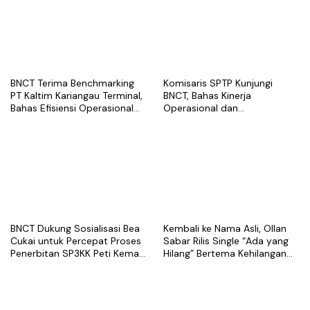
BNCT Terima Benchmarking
Komisaris SPTP Kunjungi
PT Kaltim Kariangau Terminal,
BNCT, Bahas Kinerja
Bahas Efisiensi Operasional
Operasional dan
dan Best Practice Terminal
Pengembangan Terminal
Peti Kemas
BNCT Dukung Sosialisasi Bea
Kembali ke Nama Asli, Ollan
Cukai untuk Percepat Proses
Sabar Rilis Single “Ada yang
Penerbitan SP3KK Peti Kemas
Hilang” Bertema Kehilangan
Kosong
dalam Hubungan