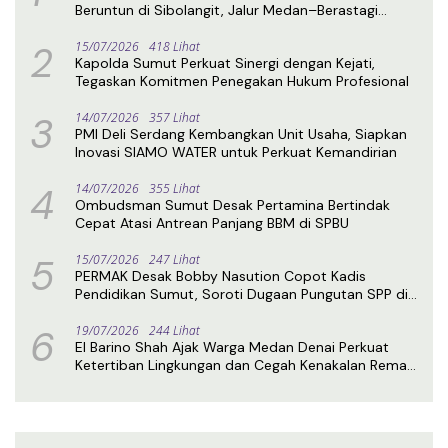
Beruntun di Sibolangit, Jalur Medan–Berastagi
Kembali Normal
2
15/07/2026
418 Lihat
Kapolda Sumut Perkuat Sinergi dengan Kejati,
Tegaskan Komitmen Penegakan Hukum Profesional
3
14/07/2026
357 Lihat
PMI Deli Serdang Kembangkan Unit Usaha, Siapkan
Inovasi SIAMO WATER untuk Perkuat Kemandirian
4
14/07/2026
355 Lihat
Ombudsman Sumut Desak Pertamina Bertindak
Cepat Atasi Antrean Panjang BBM di SPBU
5
15/07/2026
247 Lihat
PERMAK Desak Bobby Nasution Copot Kadis
Pendidikan Sumut, Soroti Dugaan Pungutan SPP di
SMA Negeri 1 Medan
6
19/07/2026
244 Lihat
El Barino Shah Ajak Warga Medan Denai Perkuat
Ketertiban Lingkungan dan Cegah Kenakalan Remaja
Lewat Sosialisasi Perda