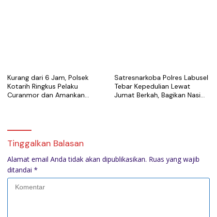
Perbaungan
Sehari Usai Laporan
Kurang dari 6 Jam, Polsek
Satresnarkoba Polres Labusel
Kotarih Ringkus Pelaku
Tebar Kepedulian Lewat
Curanmor dan Amankan
Jumat Berkah, Bagikan Nasi
Motor Curian di Tebing Tinggi
Kotak untuk Warga
Kotapinang
Tinggalkan Balasan
Alamat email Anda tidak akan dipublikasikan.
Ruas yang wajib
ditandai
*