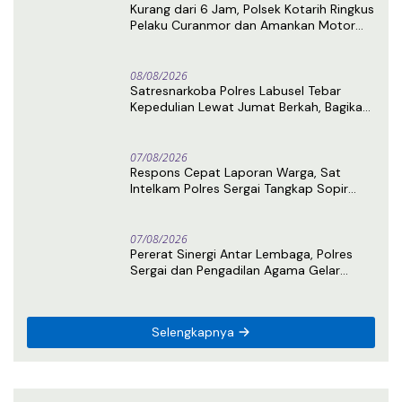
Kurang dari 6 Jam, Polsek Kotarih Ringkus
Pelaku Curanmor dan Amankan Motor
Curian di Tebing Tinggi
08/08/2026
Satresnarkoba Polres Labusel Tebar
Kepedulian Lewat Jumat Berkah, Bagikan
Nasi Kotak untuk Warga Kotapinang
07/08/2026
Respons Cepat Laporan Warga, Sat
Intelkam Polres Sergai Tangkap Sopir
Truk Tangki Diduga Penyalahguna Sabu
07/08/2026
Pererat Sinergi Antar Lembaga, Polres
Sergai dan Pengadilan Agama Gelar
Latihan Menembak Bersama
Selengkapnya