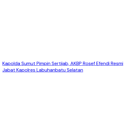
Kapolda Sumut Pimpin Sertijab, AKBP Rosef Efendi Resmi
Jabat Kapolres Labuhanbatu Selatan