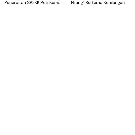
Penerbitan SP3KK Peti Kemas
Hilang” Bertema Kehilangan
Kosong
dalam Hubungan