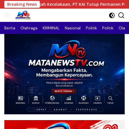
Langsung
 Kecelakaan, PT KAI Tutup Permanen Perlintasan Sebidang di 
Breaking News
ke
konten
Berita
Olahraga
KRIMINAL
Nasional
Politik
Politik
Olah