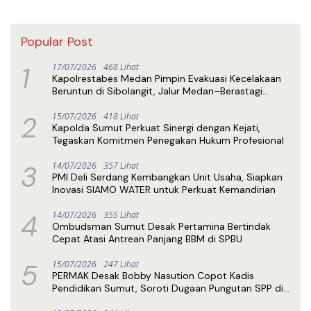
Popular Post
1
17/07/2026
468 Lihat
Kapolrestabes Medan Pimpin Evakuasi Kecelakaan
Beruntun di Sibolangit, Jalur Medan–Berastagi
Kembali Normal
2
15/07/2026
418 Lihat
Kapolda Sumut Perkuat Sinergi dengan Kejati,
Tegaskan Komitmen Penegakan Hukum Profesional
3
14/07/2026
357 Lihat
PMI Deli Serdang Kembangkan Unit Usaha, Siapkan
Inovasi SIAMO WATER untuk Perkuat Kemandirian
4
14/07/2026
355 Lihat
Ombudsman Sumut Desak Pertamina Bertindak
Cepat Atasi Antrean Panjang BBM di SPBU
5
15/07/2026
247 Lihat
PERMAK Desak Bobby Nasution Copot Kadis
Pendidikan Sumut, Soroti Dugaan Pungutan SPP di
SMA Negeri 1 Medan