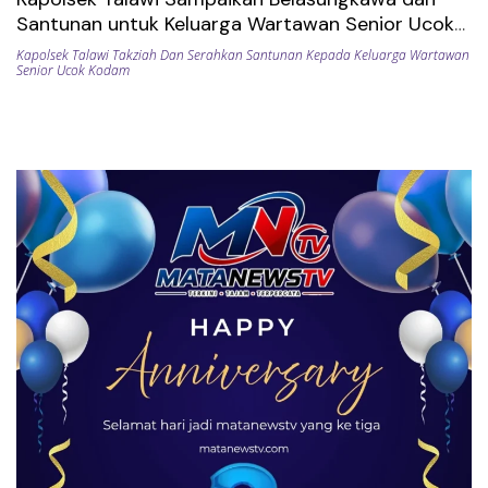
Santunan untuk Keluarga Wartawan Senior Ucok
Kodam
Kapolsek Talawi Takziah Dan Serahkan Santunan Kepada Keluarga Wartawan
Senior Ucok Kodam