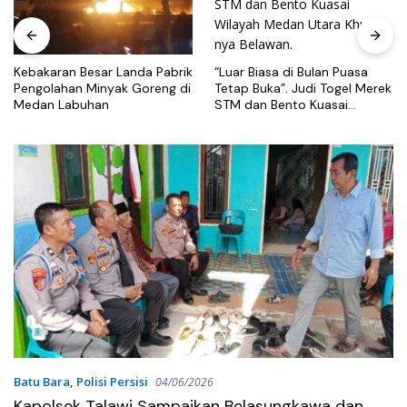
“Luar Biasa di Bulan Puasa
Diduga Dianiaya Saat
Tetap Buka”. Judi Togel Merek
Diamankan, Pria 45 Tahun
STM dan Bento Kuasai
Meninggal Dunia, Keluarga
Wilayah Medan Utara Khusus
Lapor ke Polisi
nya Belawan.
Batu Bara
,
Polisi Persisi
04/06/2026
Kapolsek Talawi Sampaikan Belasungkawa dan